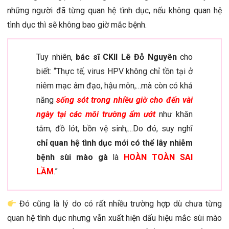
những người đã từng quan hệ tình dục, nếu không quan hệ
tình dục thì sẽ không bao giờ mắc bệnh.
Tuy nhiên,
bác sĩ CKII Lê Đỗ Nguyên
cho
biết: “Thực tế, virus HPV không chỉ tồn tại ở
niêm mạc âm đạo, hậu môn,…mà còn có khả
năng
sống sót trong nhiều giờ cho đến vài
ngày tại các môi trường ẩm ướt
như khăn
tắm, đồ lót, bồn vệ sinh,…Do đó, suy nghĩ
chỉ quan hệ tình dục mới có thể lây nhiễm
bệnh sùi mào gà
là
HOÀN TOÀN SAI
LẦM
.”
Đó cũng là lý do có rất nhiều trường hợp dù chưa từng
quan hệ tình dục nhưng vẫn xuất hiện dấu hiệu mắc sùi mào