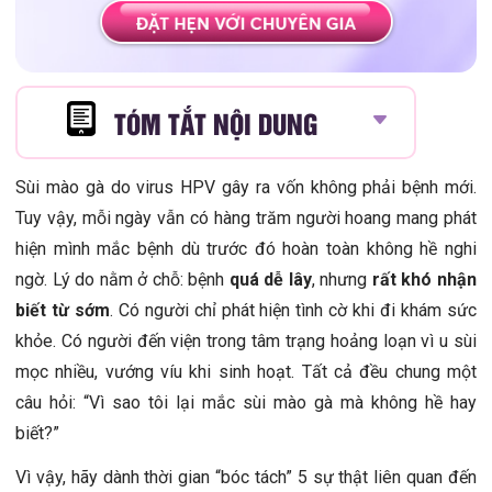
TÓM TẮT NỘI DUNG
Sùi mào gà do virus HPV gây ra vốn không phải bệnh mới.
Tuy vậy, mỗi ngày vẫn có hàng trăm người hoang mang phát
hiện mình mắc bệnh dù trước đó hoàn toàn không hề nghi
ngờ. Lý do nằm ở chỗ: bệnh
quá dễ lây
, nhưng
rất khó nhận
biết từ sớm
. Có người chỉ phát hiện tình cờ khi đi khám sức
khỏe. Có người đến viện trong tâm trạng hoảng loạn vì u sùi
mọc nhiều, vướng víu khi sinh hoạt. Tất cả đều chung một
câu hỏi: “Vì sao tôi lại mắc sùi mào gà mà không hề hay
biết?”
Vì vậy, hãy dành thời gian “bóc tách” 5 sự thật liên quan đến