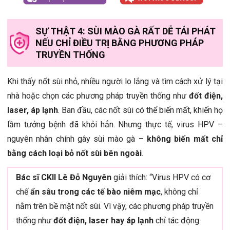
SỰ THẬT 4: SÙI MÀO GÀ RẤT DỄ TÁI PHÁT
NẾU CHỈ ĐIỀU TRỊ BẰNG PHƯƠNG PHÁP
TRUYỀN THỐNG
Khi thấy nốt sùi nhỏ, nhiều người lo lắng và tìm cách xử lý tại
nhà hoặc chọn các phương pháp truyền thống như
đốt điện,
laser, áp lạnh
. Ban đầu, các nốt sùi có thể biến mất, khiến họ
lầm tưởng bệnh đã khỏi hẳn. Nhưng thực tế, virus HPV –
nguyên nhân chính gây sùi mào gà –
không biến mất chỉ
bằng cách loại bỏ nốt sùi bên ngoài
.
Bác sĩ CKII Lê Đỗ Nguyên
giải thích: “Virus HPV có cơ
chế
ẩn sâu trong các tế bào niêm mạc
, không chỉ
nằm trên bề mặt nốt sùi. Vì vậy, các phương pháp truyền
thống như
đốt điện, laser hay áp lạnh
chỉ tác động