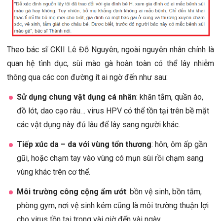
Theo bác sĩ CKII Lê Đỗ Nguyên, ngoài nguyên nhân chính là
quan hệ tình dục, sùi mào gà hoàn toàn có thể lây nhiễm
thông qua các con đường ít ai ngờ đến như sau:
Sử dụng chung vật dụng cá nhân
: khăn tắm, quần áo,
đồ lót, dao cạo râu… virus HPV có thể tồn tại trên bề mặt
các vật dụng này đủ lâu để lây sang người khác.
Tiếp xúc da – da với vùng tổn thương
: hôn, ôm ấp gần
gũi, hoặc chạm tay vào vùng có mụn sùi rồi chạm sang
vùng khác trên cơ thể.
Môi trường công cộng ẩm ướt
: bồn vệ sinh, bồn tắm,
phòng gym, nơi vệ sinh kém cũng là môi trường thuận lợi
cho virus tồn tại trong vài giờ đến vài ngày.