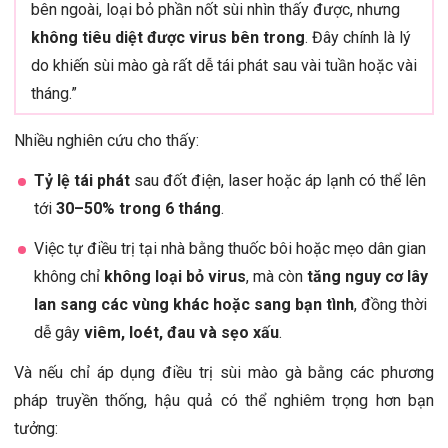
bên ngoài, loại bỏ phần nốt sùi nhìn thấy được, nhưng
không tiêu diệt được virus bên trong
. Đây chính là lý
do khiến sùi mào gà rất dễ tái phát sau vài tuần hoặc vài
tháng.”
Nhiều nghiên cứu cho thấy:
Tỷ lệ tái phát
sau đốt điện, laser hoặc áp lạnh có thể lên
tới
30–50% trong 6 tháng
.
Việc tự điều trị tại nhà bằng thuốc bôi hoặc mẹo dân gian
không chỉ
không loại bỏ virus
, mà còn
tăng nguy cơ lây
lan sang các vùng khác hoặc sang bạn tình
, đồng thời
dễ gây
viêm, loét, đau và sẹo xấu
.
Và nếu chỉ áp dụng điều trị sùi mào gà bằng các phương
pháp truyền thống, hậu quả có thể nghiêm trọng hơn bạn
tưởng: