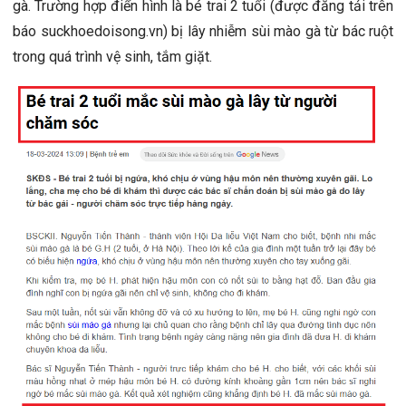
gà. Trường hợp điển hình là bé trai 2 tuổi (được đăng tải trên
báo suckhoedoisong.vn) bị lây nhiễm sùi mào gà từ bác ruột
trong quá trình vệ sinh, tắm giặt.