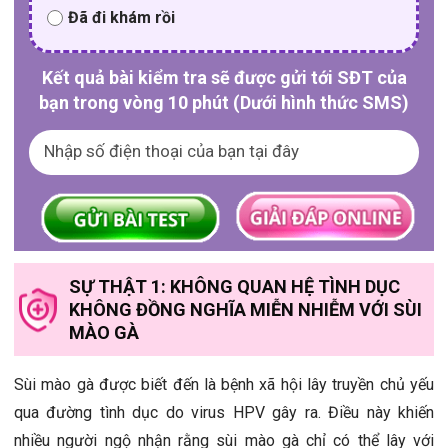
Đã đi khám rồi
Kết quả bài kiểm tra sẽ được gửi tới SĐT của
bạn trong vòng 10 phút (Dưới hình thức SMS)
SỰ THẬT 1: KHÔNG QUAN HỆ TÌNH DỤC
KHÔNG ĐỒNG NGHĨA MIỄN NHIỄM VỚI SÙI
MÀO GÀ
Sùi mào gà được biết đến là bệnh xã hội lây truyền chủ yếu
qua đường tình dục do virus HPV gây ra. Điều này khiến
nhiều người ngộ nhận rằng sùi mào gà chỉ có thể lây với