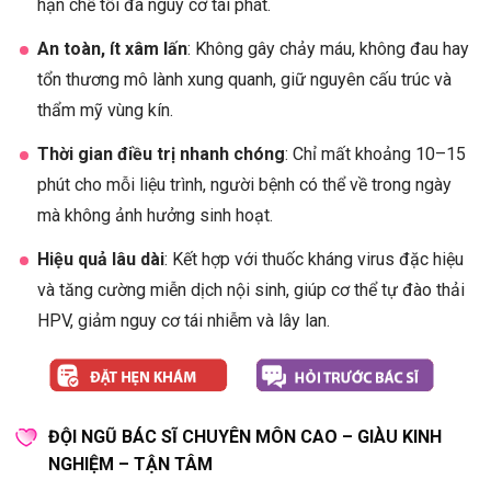
hạn chế tối đa nguy cơ tái phát.
An toàn, ít xâm lấn
: Không gây chảy máu, không đau hay
tổn thương mô lành xung quanh, giữ nguyên cấu trúc và
thẩm mỹ vùng kín.
Thời gian điều trị nhanh chóng
: Chỉ mất khoảng 10–15
phút cho mỗi liệu trình, người bệnh có thể về trong ngày
mà không ảnh hưởng sinh hoạt.
Hiệu quả lâu dài
: Kết hợp với thuốc kháng virus đặc hiệu
và tăng cường miễn dịch nội sinh, giúp cơ thể tự đào thải
HPV, giảm nguy cơ tái nhiễm và lây lan.
ĐỘI NGŨ BÁC SĨ CHUYÊN MÔN CAO – GIÀU KINH
NGHIỆM – TẬN TÂM