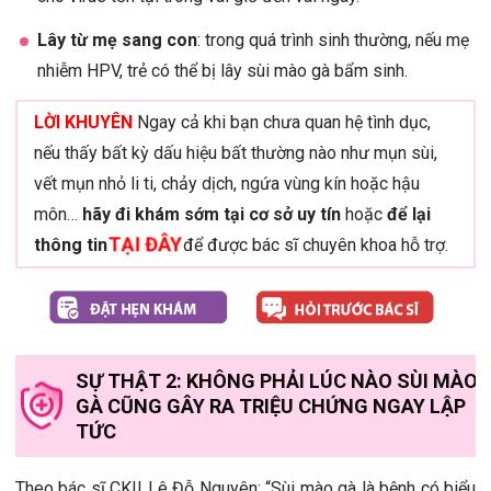
Lây từ mẹ sang con
: trong quá trình sinh thường, nếu mẹ
nhiễm HPV, trẻ có thể bị lây sùi mào gà bẩm sinh.
LỜI KHUYÊN
Ngay cả khi bạn chưa quan hệ tình dục,
nếu thấy bất kỳ dấu hiệu bất thường nào như mụn sùi,
vết mụn nhỏ li ti, chảy dịch, ngứa vùng kín hoặc hậu
môn…
hãy đi khám sớm tại cơ sở uy tín
hoặc
để lại
TẠI ĐÂY
thông tin
để được bác sĩ chuyên khoa hỗ trợ.
SỰ THẬT 2: KHÔNG PHẢI LÚC NÀO SÙI MÀO
GÀ CŨNG GÂY RA TRIỆU CHỨNG NGAY LẬP
TỨC
Theo bác sĩ CKII Lê Đỗ Nguyên: “Sùi mào gà là bệnh có biểu