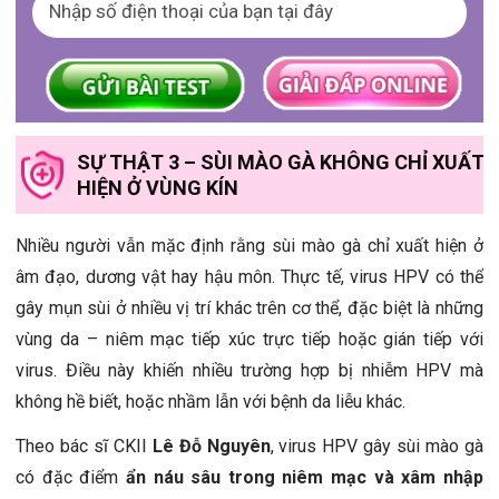
SỰ THẬT 3 – SÙI MÀO GÀ KHÔNG CHỈ XUẤT
HIỆN Ở VÙNG KÍN
Nhiều người vẫn mặc định rằng sùi mào gà chỉ xuất hiện ở
âm đạo, dương vật hay hậu môn. Thực tế, virus HPV có thể
gây mụn sùi ở nhiều vị trí khác trên cơ thể, đặc biệt là những
vùng da – niêm mạc tiếp xúc trực tiếp hoặc gián tiếp với
virus. Điều này khiến nhiều trường hợp bị nhiễm HPV mà
không hề biết, hoặc nhầm lẫn với bệnh da liễu khác.
Theo bác sĩ CKII
Lê Đỗ Nguyên
, virus HPV gây sùi mào gà
có đặc điểm
ẩn náu sâu trong niêm mạc và xâm nhập