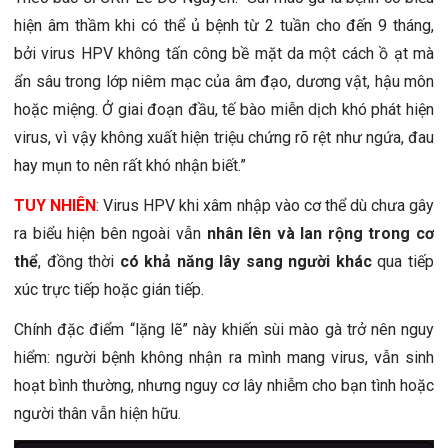
hiện âm thầm khi có thể ủ bệnh từ 2 tuần cho đến 9 tháng,
bởi virus HPV không tấn công bề mặt da một cách ồ ạt mà
ẩn sâu trong lớp niêm mạc của âm đạo, dương vật, hậu môn
hoặc miệng. Ở giai đoạn đầu, tế bào miễn dịch khó phát hiện
virus, vì vậy không xuất hiện triệu chứng rõ rệt như ngứa, đau
hay mụn to nên rất khó nhận biết.”
TUY NHIÊN
: Virus HPV khi xâm nhập vào cơ thể dù chưa gây
ra biểu hiện bên ngoài vẫn
nhân lên và lan rộng trong cơ
thể
, đồng thời
có khả năng lây sang người khác
qua tiếp
xúc trực tiếp hoặc gián tiếp.
Chính đặc điểm “lặng lẽ” này khiến sùi mào gà trở nên nguy
hiểm: người bệnh không nhận ra mình mang virus, vẫn sinh
hoạt bình thường, nhưng nguy cơ lây nhiễm cho bạn tình hoặc
người thân vẫn hiện hữu.