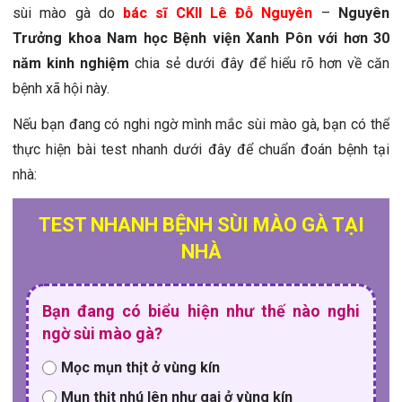
sùi mào gà do
bác sĩ CKII Lê Đỗ Nguyên
–
Nguyên
Trưởng khoa Nam học Bệnh viện Xanh Pôn với hơn 30
năm kinh nghiệm
chia sẻ dưới đây để hiểu rõ hơn về căn
bệnh xã hội này.
Nếu bạn đang có nghi ngờ mình mắc sùi mào gà, bạn có thể
thực hiện bài test nhanh dưới đây để chuẩn đoán bệnh tại
nhà:
TEST NHANH BỆNH SÙI MÀO GÀ TẠI
NHÀ
Bạn đang có biểu hiện như thế nào nghi
ngờ sùi mào gà?
Mọc mụn thịt ở vùng kín
Mụn thịt nhú lên như gai ở vùng kín