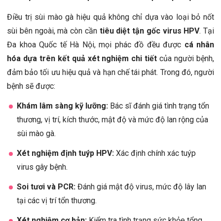
Điều trị sùi mào gà hiệu quả không chỉ dựa vào loại bỏ nốt
sùi bên ngoài, mà còn cần
tiêu diệt tận gốc virus HPV
. Tại
Đa khoa Quốc tế Hà Nội, mọi phác đồ đều được
cá nhân
hóa dựa trên kết quả xét nghiệm chi tiết
của người bệnh,
đảm bảo tối ưu hiệu quả và hạn chế tái phát. Trong đó, người
bệnh sẽ được:
Khám lâm sàng kỹ lưỡng:
Bác sĩ đánh giá tình trạng tổn
thương, vị trí, kích thước, mật độ và mức độ lan rộng của
sùi mào gà.
Xét nghiệm định tuýp HPV:
Xác định chính xác tuýp
virus gây bệnh.
Soi tươi và PCR:
Đánh giá mật độ virus, mức độ lây lan
tại các vị trí tổn thương.
Xét nghiệm cơ bản:
Kiểm tra tình trạng sức khỏe tổng