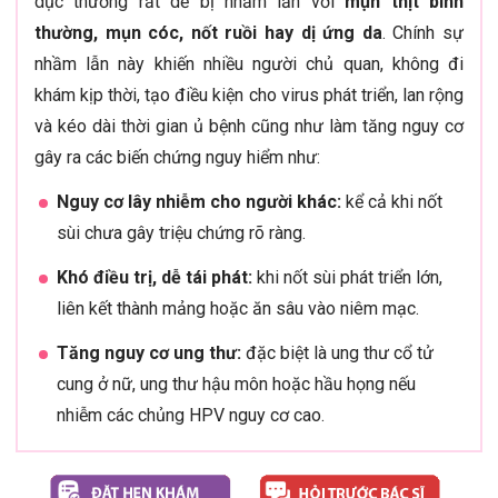
dục thường rất dễ bị nhầm lẫn với
mụn thịt bình
thường, mụn cóc, nốt ruồi hay dị ứng da
. Chính sự
nhầm lẫn này khiến nhiều người chủ quan, không đi
khám kịp thời, tạo điều kiện cho virus phát triển, lan rộng
và kéo dài thời gian ủ bệnh cũng như làm tăng nguy cơ
gây ra các biến chứng nguy hiểm như:
Nguy cơ lây nhiễm cho người khác:
kể cả khi nốt
sùi chưa gây triệu chứng rõ ràng.
Khó điều trị, dễ tái phát:
khi nốt sùi phát triển lớn,
liên kết thành mảng hoặc ăn sâu vào niêm mạc.
Tăng nguy cơ ung thư:
đặc biệt là ung thư cổ tử
cung ở nữ, ung thư hậu môn hoặc hầu họng nếu
nhiễm các chủng HPV nguy cơ cao.