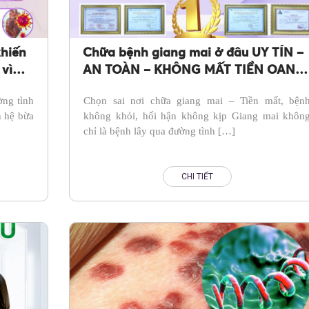
Bs. Bùi Thị Hườ
CK cấp I Sản Phụ kho
Top bác sĩ giỏi khám, điều trị
khiến
Chữa bệnh giang mai ở đâu UY TÍN –
lý Sản Phụ khoa chuyên sâu, 
vì
AN TOÀN – KHÔNG MẤT TIỀN OAN?
ca viêm phụ khoa nặng, tái p
lần, khám chữa vô sinh hiếm
Xem ngay địa chỉ này
ờng tình
Chọn sai nơi chữa giang mai – Tiền mất, bện
n hệ bừa
không khỏi, hối hận không kịp Giang mai khôn
chỉ là bệnh lây qua đường tình […]
CHI TIẾT