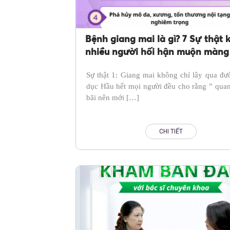
Bệnh giang mai là gì? 7 Sự thật 
nhiều người hối hận muộn màng 
biết quá trễ
Sự thật 1: Giang mai không chỉ lây qua đư
dục Hầu hết mọi người đều cho rằng ” qua
bãi nên mới […]
CHI TIẾT