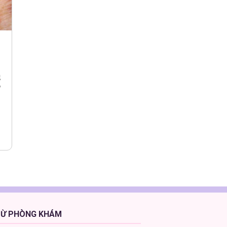
g
?
TỪ PHÒNG KHÁM