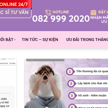
C SĨ TƯ VẤN
HOTLINE
ĐẶT 
082 999 2020
NHẬN MÃ
ƯU 
NỔI BẬT
TIN TỨC – SỰ KIỆN
ƯU ĐÃI TRONG THÁN