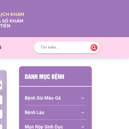
LỊCH KHÁM
 SỐ KHÁM
TIÊN
G
DANH MỤC BỆNH
Bệnh Sùi Mào Gà
Bệnh Lậu
Mụn Rộp Sinh Dục