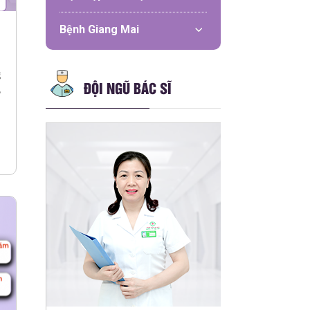
Bệnh Giang Mai
g
ĐỘI NGŨ BÁC SĨ
,