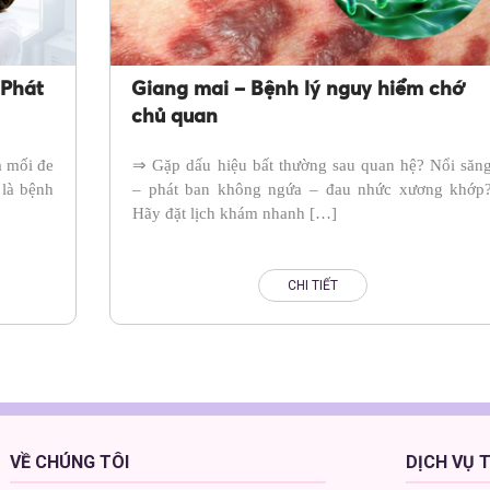
 Phát
Giang mai – Bệnh lý nguy hiểm chớ
chủ quan
à mối đe
⇒ Gặp dấu hiệu bất thường sau quan hệ? Nổi săn
là bệnh
– phát ban không ngứa – đau nhức xương khớp
Hãy đặt lịch khám nhanh […]
CHI TIẾT
VỀ CHÚNG TÔI
DỊCH VỤ 