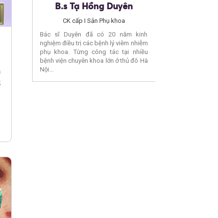
ng
B.s Tạ Hồng Duyên
Bs. Lê Đ
a
CK cấp I Sản Phụ khoa
CKII Ngoại tiết
 các bệnh
Bác sĩ Duyên đã có 20 năm kinh
Bác sĩ Nguyên đ
xử lý các
nghiệm điều trị các bệnh lý viêm nhiễm
nghiệm điều trị cá
hát nhiều
phụ khoa. Từng công tác tại nhiều
Từng công tác tạ
 muộn…
bệnh viện chuyên khoa lớn ở thủ đô Hà
chuyên khoa lớn ở t
Nội...
h
g