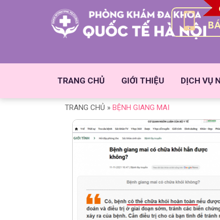
BÁ
TRANG CHỦ
GIỚI THIỆU
DỊCH VỤ 
TRANG CHỦ
»
BỆNH GIANG MAI