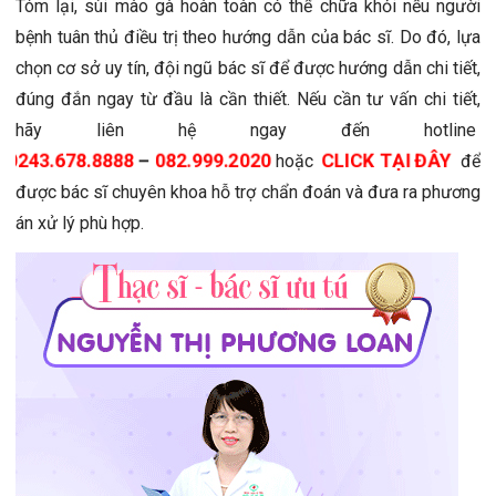
Tóm lại, sùi mào gà hoàn toàn có thể chữa khỏi nếu người
bệnh tuân thủ điều trị theo hướng dẫn của bác sĩ. Do đó, lựa
chọn cơ sở uy tín, đội ngũ bác sĩ để được hướng dẫn chi tiết,
đúng đắn ngay từ đầu là cần thiết. Nếu cần tư vấn chi tiết,
hãy liên hệ ngay đến hotline
0243.678.8888
–
082.999.2020
CLICK TẠI ĐÂY
hoặc
để
được bác sĩ chuyên khoa hỗ trợ chẩn đoán và đưa ra phương
án xử lý phù hợp.