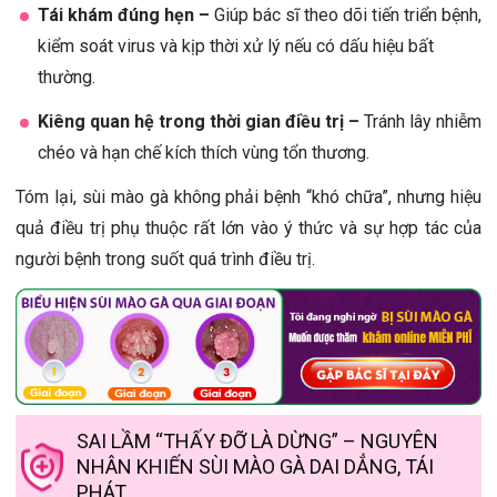
Tái khám đúng hẹn –
Giúp bác sĩ theo dõi tiến triển bệnh,
kiểm soát virus và kịp thời xử lý nếu có dấu hiệu bất
thường.
Kiêng quan hệ trong thời gian điều trị –
Tránh lây nhiễm
chéo và hạn chế kích thích vùng tổn thương.
Tóm lại, sùi mào gà không phải bệnh “khó chữa”, nhưng hiệu
quả điều trị phụ thuộc rất lớn vào ý thức và sự hợp tác của
người bệnh trong suốt quá trình điều trị.
SAI LẦM “THẤY ĐỠ LÀ DỪNG” – NGUYÊN
NHÂN KHIẾN SÙI MÀO GÀ DAI DẲNG, TÁI
PHÁT