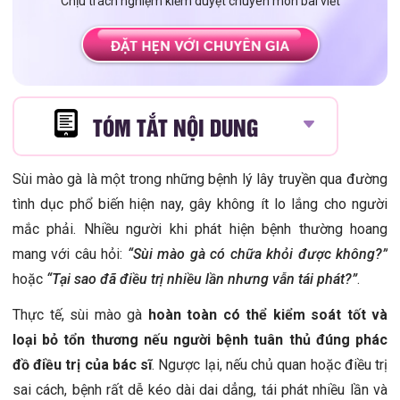
Chịu trách nghiệm kiểm duyệt chuyên môn bài viết
TÓM TẮT NỘI DUNG
Sùi mào gà là một trong những bệnh lý lây truyền qua đường
tình dục phổ biến hiện nay, gây không ít lo lắng cho người
mắc phải. Nhiều người khi phát hiện bệnh thường hoang
mang với câu hỏi:
“Sùi mào gà có chữa khỏi được không?”
hoặc
“Tại sao đã điều trị nhiều lần nhưng vẫn tái phát?”
.
Thực tế, sùi mào gà
hoàn toàn có thể kiểm soát tốt và
loại bỏ tổn thương nếu người bệnh tuân thủ đúng phác
đồ điều trị của bác sĩ
. Ngược lại, nếu chủ quan hoặc điều trị
sai cách, bệnh rất dễ kéo dài dai dẳng, tái phát nhiều lần và