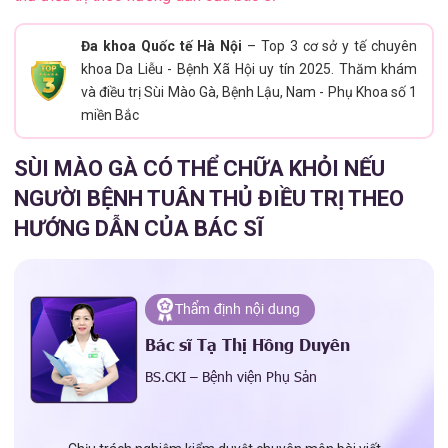
Đa khoa Quốc tế Hà Nội
– Top 3 cơ sở y tế chuyên
khoa Da Liễu - Bệnh Xã Hội uy tín 2025. Thăm khám
và điều trị Sùi Mào Gà, Bệnh Lậu, Nam - Phụ Khoa số 1
miền Bắc
SÙI MÀO GÀ CÓ THỂ CHỮA KHỎI NẾU
NGƯỜI BỆNH TUÂN THỦ ĐIỀU TRỊ THEO
HƯỚNG DẪN CỦA BÁC SĨ
Thẩm định nội dung
Bác sĩ Tạ Thị Hồng Duyên
BS.CKI – Bệnh viện Phụ Sản