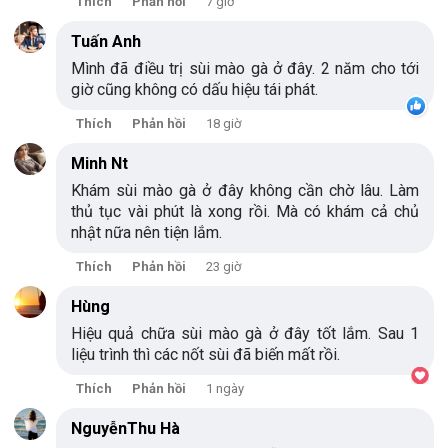
Thích
Phản hồi
7 giờ
Tuấn Anh
Mình đã điều trị sùi mào gà ở đây. 2 năm cho tới
giờ cũng không có dấu hiệu tái phát.
Thích
Phản hồi
18 giờ
Minh Nt
Khám sùi mào gà ở đây không cần chờ lâu. Làm
thủ tục vài phút là xong rồi. Mà có khám cả chủ
nhật nữa nên tiện lắm.
Thích
Phản hồi
23 giờ
Hùng
Hiệu quả chữa sùi mào gà ở đây tốt lắm. Sau 1
liệu trình thì các nốt sùi đã biến mất rồi.
Thích
Phản hồi
1 ngày
NguyễnThu Hà