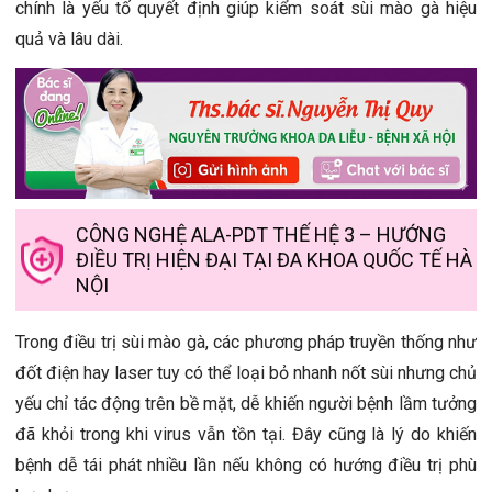
chính là yếu tố quyết định giúp kiểm soát sùi mào gà hiệu
quả và lâu dài.
CÔNG NGHỆ ALA-PDT THẾ HỆ 3 – HƯỚNG
ĐIỀU TRỊ HIỆN ĐẠI TẠI ĐA KHOA QUỐC TẾ HÀ
NỘI
Trong điều trị sùi mào gà, các phương pháp truyền thống như
đốt điện hay laser tuy có thể loại bỏ nhanh nốt sùi nhưng chủ
yếu chỉ tác động trên bề mặt, dễ khiến người bệnh lầm tưởng
đã khỏi trong khi virus vẫn tồn tại. Đây cũng là lý do khiến
bệnh dễ tái phát nhiều lần nếu không có hướng điều trị phù