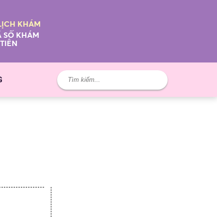
LỊCH KHÁM
 SỐ KHÁM
TIÊN
G