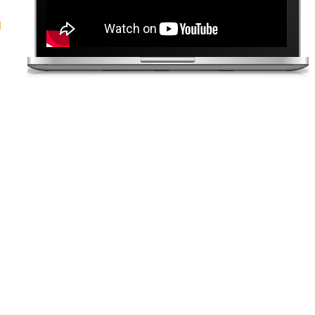
Thăm khám và tư vấn
Bởi đổi ngũ bác sĩ chuyên khoa giỏi
và giàu kinh nghiệm
Chăm sóc chu đáo
Được tiếp đón, hướng dẫn chu đáo
bởi đội ngũ nhân viên y tế chuyên
nghiệp
Loại bỏ mọi tiêu cực
Không phải làm nhiều thủ tục, mất
thời gian chờ đợi và nói không với
phong bì