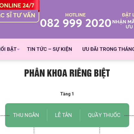
C SĨ TƯ VẤN
HOTLINE
ĐẶT 
082 999 2020
NHẬN MÃ
ƯU 
NỔI BẬT
TIN TỨC – SỰ KIỆN
ƯU ĐÃI TRONG THÁN
PHÂN KHOA RIÊNG BIỆT
Tầng 1
THU NGÂN
LỄ TÂN
QUẦY THUỐC