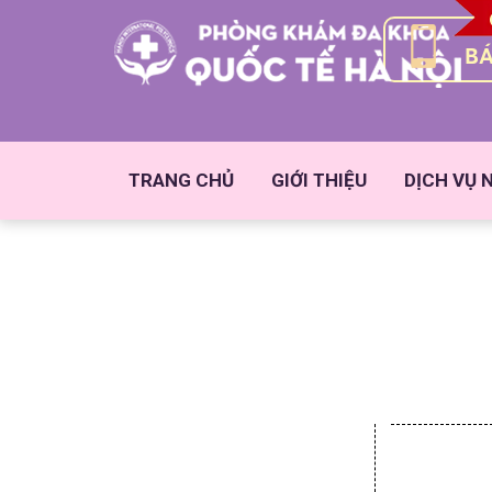
BÁ
TRANG CHỦ
GIỚI THIỆU
DỊCH VỤ 